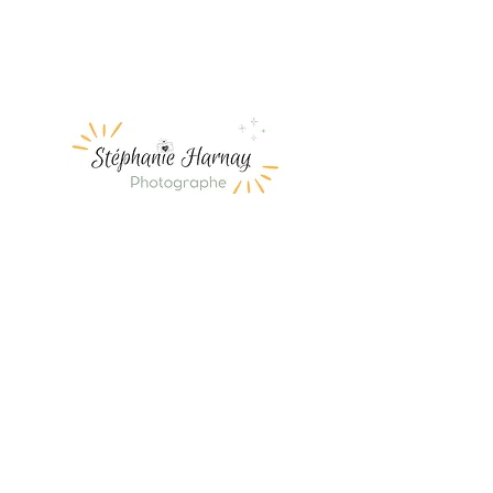
copyright 2026 Stéphanie
HARNAY
Photographe
Mariage - Famille - Professionnels
Châteaulin
SIRET :
893 197 921 00016
stephanie.harnay@gmail.com
Mentions légales